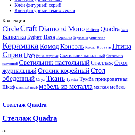
Клён фигурный серый
Клён фигурный темно-серый
Коллекции
Craft
Diamond
Circle
Mono
Quadra
Pattern
Yalta
Банкетка
Буфет
Ваза
Зеркало
Зеркало керамическое
Керамика
Птица
Комод
Консоль
Кровать
Кресло
Сирин
Пуф
Светильник напольный
Ручка латунная
Светильник
Светильник настольный
Стол
Стеллаж
настенный
Стол
журнальный
Столик кофейный
Ткань
обеденный
Тумба прикроватная
Стул
Тумба
мебель из металла
мягкая мебель
Шкаф
книжный шкаф
Стеллаж Quadra
Стеллаж Quadra
от