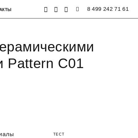
8 499 242 71 61
АКТЫ
керамическими
 Pattern C01
иалы
ТЕСТ