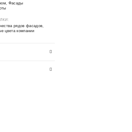
ном, Фасады
оты
ЕЛКИ
ичества рядов фасадов
,
ые цвета компании