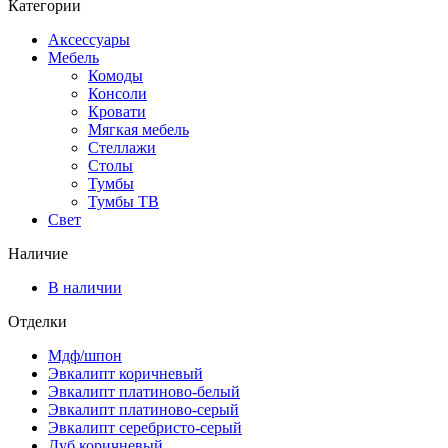
Категории
Аксессуары
Мебель
Комоды
Консоли
Кровати
Мягкая мебель
Стеллажи
Столы
Тумбы
Тумбы ТВ
Свет
Наличие
В наличии
Отделки
Мдф/шпон
Эвкалипт коричневый
Эвкалипт платиново-белый
Эвкалипт платиново-серый
Эвкалипт серебристо-серый
Дуб коричневый