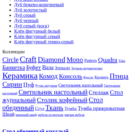
Дуб бежево-коричневый
Дуб золотистый
Дуб серый
Дуб черный
Дуб серый (воск)
Клён фигурный белый
Клён фигурный серый
Клён фигурный темно-серый
Коллекции
Craft
Diamond
Circle
Mono
Quadra
Pattern
Yalta
Банкетка
Буфет
Ваза
Зеркало
Зеркало керамическое
Керамика
Птица
Комод
Консоль
Кровать
Кресло
Сирин
Пуф
Светильник напольный
Ручка латунная
Светильник
Светильник настольный
Стол
Стеллаж
настенный
Стол
журнальный
Столик кофейный
Ткань
обеденный
Тумба прикроватная
Стул
Тумба
Шкаф
книжный шкаф
мебель из металла
мягкая мебель
Стол обеденный круглый