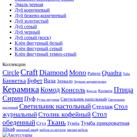
Эмаль черная
Дуб коричневый
Дуб бежево-коричневый
Дуб золотистый
Дуб серый
Дуб черный
Дуб серый (воск)
Клён фигурный белый
Клён фигурный серый
Клён фигурный темно-серый
Коллекции
Craft
Diamond
Circle
Mono
Quadra
Pattern
Yalta
Банкетка
Буфет
Ваза
Зеркало
Зеркало керамическое
Керамика
Птица
Комод
Консоль
Кровать
Кресло
Сирин
Пуф
Светильник напольный
Ручка латунная
Светильник
Светильник настольный
Стол
Стеллаж
настенный
Стол
журнальный
Столик кофейный
Ткань
обеденный
Тумба прикроватная
Стул
Тумба
Шкаф
книжный шкаф
мебель из металла
мягкая мебель