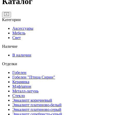
Каталог
Категории
Аксессуары
Мебель
Свет
Наличие
В наличии
Отделки
Гобелен
Гобелен "Птица Сирин"
Керамика
Мдф/шпон
Металл-латунь
Стекло
Эвкалипт коричневый
Эвкалипт платиново-белый
Эвкалипт платиново-серый
Эвкалипт серебристо-серый