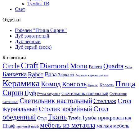
Тумбы ТВ
Свет
Отделки
Гобелен "Птица Сирин"
Дуб золотистый
Дуб черный
Дуб серый (воск)
Коллекции
Craft
Diamond
Circle
Mono
Quadra
Pattern
Yalta
Банкетка
Буфет
Ваза
Зеркало
Зеркало керамическое
Керамика
Птица
Комод
Консоль
Кровать
Кресло
Сирин
Пуф
Светильник напольный
Ручка латунная
Светильник
Светильник настольный
Стол
Стеллаж
настенный
Стол
журнальный
Столик кофейный
Ткань
обеденный
Тумба прикроватная
Стул
Тумба
мебель из металла
мягкая мебель
Шкаф
книжный шкаф